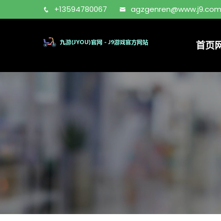
+13594780067
agzgenren@www.j9.co
首页