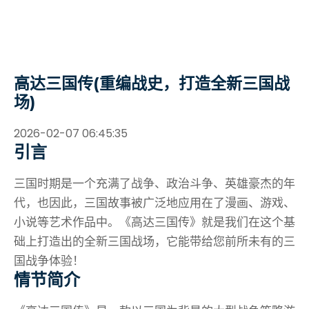
高达三国传(重编战史，打造全新三国战
场)
2026-02-07 06:45:35
引言
三国时期是一个充满了战争、政治斗争、英雄豪杰的年
代，也因此，三国故事被广泛地应用在了漫画、游戏、
小说等艺术作品中。《高达三国传》就是我们在这个基
础上打造出的全新三国战场，它能带给您前所未有的三
国战争体验！
情节简介