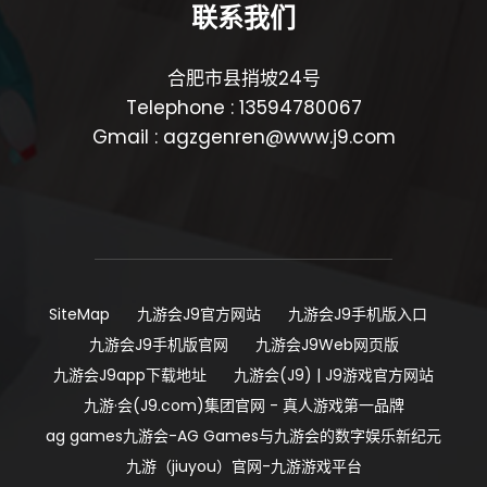
联系我们
合肥市县捎坡24号
Telephone : 13594780067
Gmail : agzgenren@www.j9.com
SiteMap
九游会J9官方网站
九游会J9手机版入口
九游会J9手机版官网
九游会J9Web网页版
九游会J9app下载地址
九游会(J9) | J9游戏官方网站
九游·会(J9.com)集团官网 - 真人游戏第一品牌
ag games九游会-AG Games与九游会的数字娱乐新纪元
九游（jiuyou）官网-九游游戏平台