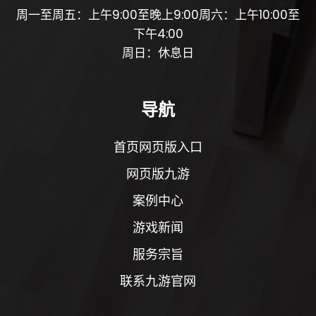
周一至周五：上午9:00至晚上9:00周六：上午10:00至
下午4:00
周日：休息日
导航
首页网页版入口
网页版九游
案例中心
游戏新闻
服务宗旨
联系九游官网