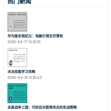
热门新闻
华为版永恒纪元：电脑引领无尽冒险
2026-04-17 13:26:10
冰法技能学习攻略
2026-04-16 13:25:43
全面战争三国：巧妙应对箭塔攻击的实战策略