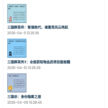
三国群英传：智谋绝代，诸葛亮风云再起
2026-04-11 13:25:36
三国群英传3：全面获取物品武将技能秘籍
2026-04-10 13:26:29
三国杀：身份隐匿之道
2026-04-09 13:28:45