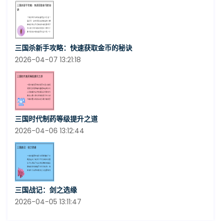
三国杀新手攻略：快速获取金币的秘诀
2026-04-07 13:21:18
三国时代制药等级提升之道
2026-04-06 13:12:44
三国战记：剑之选缘
2026-04-05 13:11:47