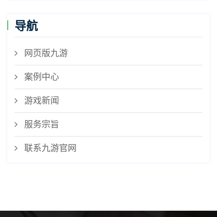
导航
网页版九游
案例中心
游戏新闻
服务宗旨
联系九游官网